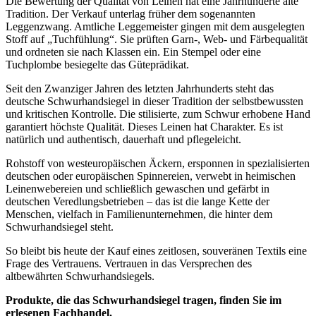
Die Bewertung der Qualität von Leinen hat eine Jahrhunderte alte
Tradition. Der Verkauf unterlag früher dem sogenannten
Leggenzwang. Amtliche Leggemeister gingen mit dem ausgelegten
Stoff auf „Tuchfühlung“. Sie prüften Garn-, Web- und Färbequalität
und ordneten sie nach Klassen ein. Ein Stempel oder eine
Tuchplombe besiegelte das Güteprädikat.
Seit den Zwanziger Jahren des letzten Jahrhunderts steht das
deutsche Schwurhandsiegel in dieser Tradition der selbstbewussten
und kritischen Kontrolle. Die stilisierte, zum Schwur erhobene Hand
garantiert höchste Qualität. Dieses Leinen hat Charakter. Es ist
natürlich und authentisch, dauerhaft und pflegeleicht.
Rohstoff von westeuropäischen Äckern, ersponnen in spezialisierten
deutschen oder europäischen Spinnereien, verwebt in heimischen
Leinenwebereien und schließlich gewaschen und gefärbt in
deutschen Veredlungsbetrieben – das ist die lange Kette der
Menschen, vielfach in Familienunternehmen, die hinter dem
Schwurhandsiegel steht.
So bleibt bis heute der Kauf eines zeitlosen, souveränen Textils eine
Frage des Vertrauens. Vertrauen in das Versprechen des
altbewährten Schwurhandsiegels.
Produkte, die das Schwurhandsiegel tragen, finden Sie im
erlesenen Fachhandel.