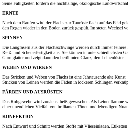
Seine Fähigkeiten fördern die nachhaltige, ökologische Landwirtschaft
ERNTE
Nach dem Raufen wird der Flachs zur Tauröste flach auf das Feld gele
den Regen wieder in den Boden zurück gespült. Im steten Wechsel von
SPINNEN
Die Langfasern aus der Flachsschwinge werden durch immer feiner
Reiß- und Scheuerfestigkeit aus. Sie können in unterschiedlichsten G
Garn glatter und zeigt dann den berühmten Glanz, den Leinenlüster.
WEBEN UND WIRKEN
Das Stricken und Weben von Flachs ist eine Jahrtausende alte Kunst
Stricken von Leinen werden die Fäden in lockeren Schlingen verknüpf
FÄRBEN UND AUSRÜSTEN
Das Rohgewebe wird zunächst heiß gewaschen. Als Leinenflamme werd
einer unendlichen Vielfalt von brillianten Tönen und lebendigen Nua
KONFEKTION
Nach Entwurf und Schnitt werden Stoffe mit Vlieseinlagen, Etikette