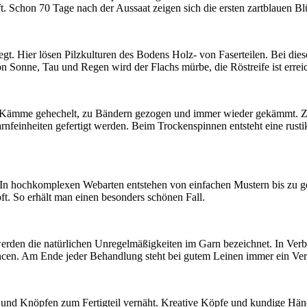
. Schon 70 Tage nach der Aussaat zeigen sich die ersten zartblauen Blü
gt. Hier lösen Pilzkulturen des Bodens Holz- von Faserteilen. Bei die
 Sonne, Tau und Regen wird der Flachs mürbe, die Röstreife ist erreic
e Kämme gehechelt, zu Bändern gezogen und immer wieder gekämmt. Z
arnfeinheiten gefertigt werden. Beim Trockenspinnen entsteht eine rusti
. In hochkomplexen Webarten entstehen von einfachen Mustern bis zu g
t. So erhält man einen besonders schönen Fall.
en die natürlichen Unregelmäßigkeiten im Garn bezeichnet. In Verbi
ncen. Am Ende jeder Behandlung steht bei gutem Leinen immer ein Verfa
n und Knöpfen zum Fertigteil vernäht. Kreative Köpfe und kundige Hä