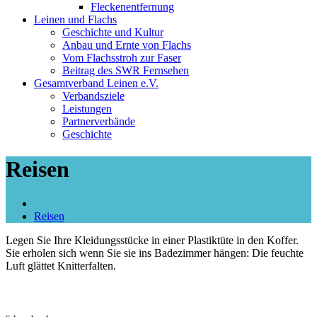
Fleckenentfernung
Leinen und Flachs
Geschichte und Kultur
Anbau und Ernte von Flachs
Vom Flachsstroh zur Faser
Beitrag des SWR Fernsehen
Gesamtverband Leinen e.V.
Verbandsziele
Leistungen
Partnerverbände
Geschichte
Reisen
Reisen
Legen Sie Ihre Kleidungsstücke in einer Plastiktüte in den Koffer.
Sie erholen sich wenn Sie sie ins Badezimmer hängen: Die feuchte
Luft glättet Knitterfalten.